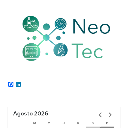
Facebook
LinkedIn
Agosto 2026
Paginación
L
M
M
J
V
S
D