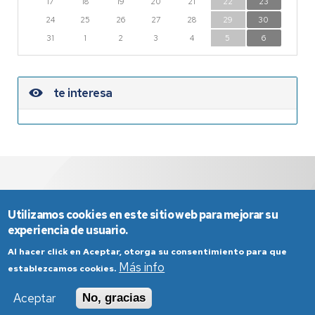
17
18
19
20
21
22
23
24
25
26
27
28
29
30
31
1
2
3
4
5
6
te interesa
Utilizamos cookies en este sitio web para mejorar su
experiencia de usuario.
Al hacer click en Aceptar, otorga su consentimiento para que
Más info
establezcamos cookies.
Aviso Legal
Condiciones generales de uso
Aceptar
No, gracias
Política de Privacidad
Política de Cookies